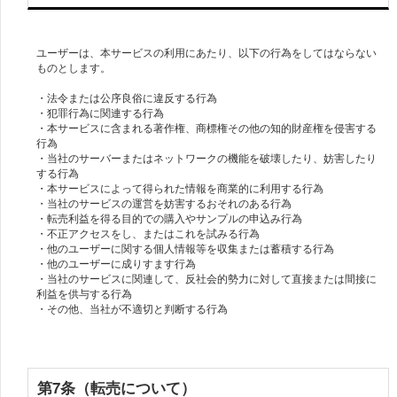
ユーザーは、本サービスの利用にあたり、以下の行為をしてはならない
ものとします。
・法令または公序良俗に違反する行為
・犯罪行為に関連する行為
・本サービスに含まれる著作権、商標権その他の知的財産権を侵害する
行為
・当社のサーバーまたはネットワークの機能を破壊したり、妨害したり
する行為
・本サービスによって得られた情報を商業的に利用する行為
・当社のサービスの運営を妨害するおそれのある行為
・転売利益を得る目的での購入やサンプルの申込み行為
・不正アクセスをし、またはこれを試みる行為
・他のユーザーに関する個人情報等を収集または蓄積する行為
・他のユーザーに成りすます行為
・当社のサービスに関連して、反社会的勢力に対して直接または間接に
利益を供与する行為
・その他、当社が不適切と判断する行為
第7条（転売について）