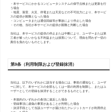
・本サービスにかかるコンピュータシステムの保守点検または更新を行
う場合
・地震、落雷、火災、停電または天災などの不可抗力により、本サービ
スの提供が困難となった場合
・コンピュータまたは通信回線等が事故により停止した場合
・その他、当社が本サービスの提供が困難と判断した場合
当社は、本サービスの提供の停止または中断により、ユーザーまたは第
三者が被ったいかなる不利益または損害について、理由を問わず一切の
責任を負わないものとします。
第9条（利用制限および登録抹消）
当社は、以下のいずれかに該当する場合には、事前の通知なく、ユーザ
ーに対して、本サービスの全部もしくは一部の利用を制限し、またはユ
ーザーとしての登録を抹消することができるものとします。
・本規約のいずれかの条項に違反した場合
・登録事項に虚偽の事実があることが判明した場合
・決済手段として当該ユーザーが届け出たクレジットカードが利用停止
となった場合