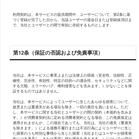
利用契約は、本サービスの提供期間中、ユーザーについて、第2条に基
づく登録が完了した日から、当該ユーザーの退会日または登録抹消日ま
で、当社とユーザーとの間で有効に存続するものとします。
第12条（保証の否認および免責事項）
当社は、本サービスに事実上または法律上の瑕疵（安全性、信頼性、正
確性、完全性、有効性、特定の目的への適合性、セキュリティなどに関
する欠陥、エラーやバグ、権利侵害などを含みます。）がないことを保
証するものではありません。
当社は、本サービスによってユーザーに生じたあらゆる損害について、
故意または重過失がある場合を除き、一切の責任を負いません。ただ
し、本サービスに関する当社とユーザーとの間の契約（本規約を含みま
す。）が消費者契約法に定める消費者契約となる場合、この免責規定は
適用されませんが、この場合であっても、当社は、当社の過失（重過失
を除きます。）による債務不履行または不法行為によりユーザーに生じ
た損害のうち特別な事情から生じた損害（当社またはユーザーが損害発
生につき予見し、または予見し得た場合を含みます。）について一切の