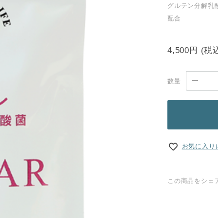
グルテン分解乳
配合
4,500円
(税
数量
お気に入り
この商品をシェ