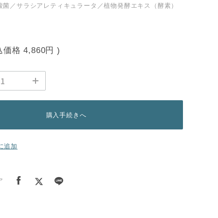
酸菌／サラシアレティキュラータ／植物発酵エキス（酵素）
込価格
4,860円
)
購入手続きへ
に追加
ア